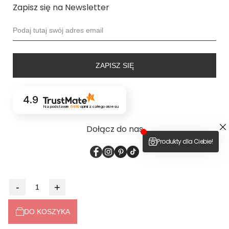
Zapisz się na Newsletter
ZAPISZ SIĘ
4.9
Na podstawie
6490
opinii
z całego okresu
Dołącz do nas
2026 © bodya.eu
-
+
Sklep internetowy
Shoper Premium
made with <3 by
mamezi.pl
DO KOSZYKA