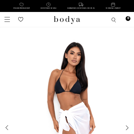
POLSKI PRODUCENT
DOSTAWA W 24H
DARMOWA DOSTAWA OD 39 ZŁ
14 DNI NA ZWROT