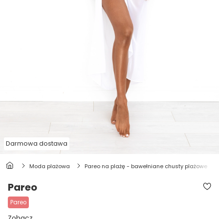
Darmowa dostawa
moda plażowa
pareo na plażę - bawełniane chusty plażowe
Pareo
pareo
Zobacz