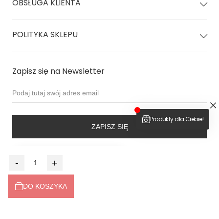
OBSŁUGA KLIENTA
Informacje szczegółowe
POLITYKA SKLEPU
Skład:
94% bawełna, 6% elastan (dzianina rządkowa o
wysokiej jakości).
Pochodzenie:
Polska (Legnica).
Modelka:
Prezentuje na zdjęciu rozmiar S.
Zapisz się na Newsletter
Podsumowanie:
Bawełniane figi z wysokim stanem to
połączenie zabudowanego, komfortowego fasonu i
certyfikowanej bawełny, oferujące stabilne podparcie i pełne
krycie w ekologicznym, polskim wydaniu.
ZAPISZ SIĘ
4.9
-
+
Na podstawie
6514
opinii
z całego okresu
Dołącz do nas
DO KOSZYKA