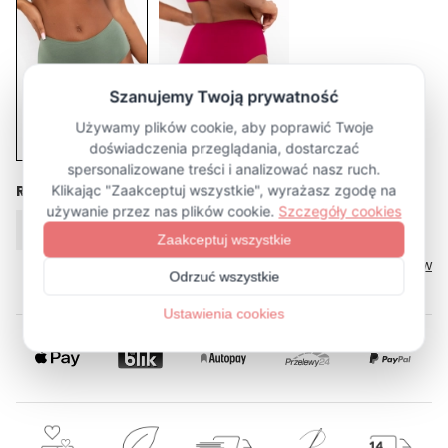
Rozmiar
XS
S
M
L
XL
Tabela rozmiarów