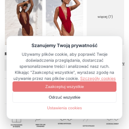
więcej (7)
Rozmiar
Tabela rozmiarów
XS/S
M/L
XL