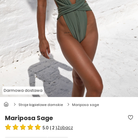
Darmowa dostawa
stroje kąpielowe damskie
mariposa sage
Mariposa Sage
Zobacz
5.0
(
2
)