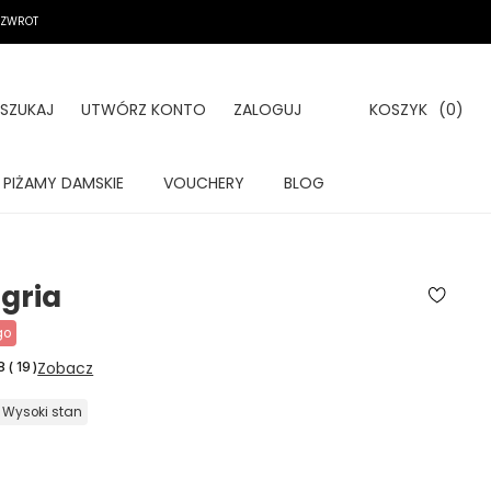
A ZWROT
SZUKAJ
UTWÓRZ KONTO
ZALOGUJ
KOSZYK
(0)
PIŻAMY DAMSKIE
VOUCHERY
BLOG
gria
go
Zobacz
8
(
19
)
wysoki stan