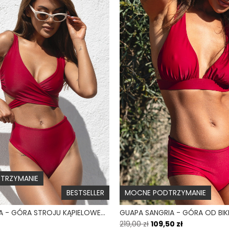
Ochrona UV
Odporność na chlor
Kraj produkcji
Fason dołu
Wysokość talii
Błysk
TRZYMANIE
BESTSELLER
MOCNE PODTRZYMANIE
WRAP SANGRIA - GÓRA STROJU KĄPIELOWEGO NA DUŻY BIUST REGULOWANY OBWÓD BORDOWY
219,00 zł
109,50 zł