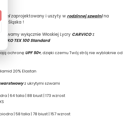
łości
zaprojektowany i uszyty w
rodzinnej szwalni
na
ego Śląska !
 używamy wyłącznie Włoskiej Lycry
CARVICO
z
m
OEKO TEX 100 Standard
dają ochronę
UPF 50+
, dzięki czemu Twój strój nie wyblaknie od
liamid 20% Elastan
warstwowy
z ukrytymi szwami
ra | 64 talia | 88 biust | 173 wzrost
XS
odra | 58 talia | 78 biust | 157 wzrost