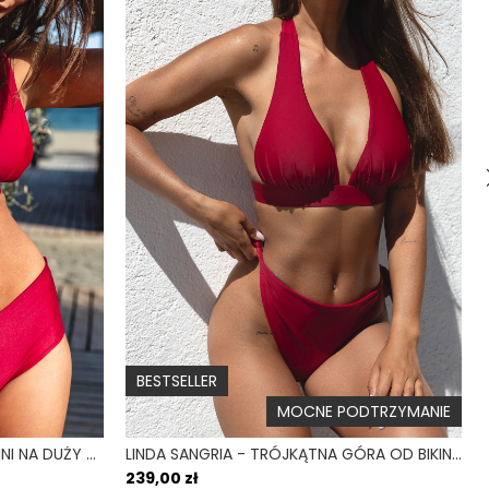
Tak (UPF 50+)
:
Tak
Polska
Figi klasyczne
Wysoki
Nie
BESTSELLER
MOCNE PODTRZYMANIE
GUAPA SANGRIA - GÓRA OD BIKINI NA DUŻY BIUST WIĄZANA NA PLECACH BORDOWY
LINDA SANGRIA - TRÓJKĄTNA GÓRA OD BIKINI NA DUŻY BIUST BORDOWY
239,00 zł