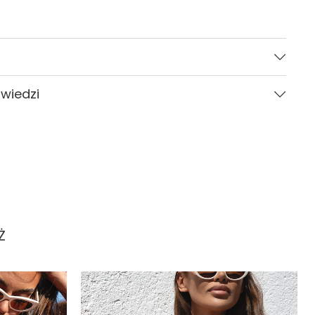
Bordowy
owiedzi
Kobieta
CARVICO
Pytania i odpowiedzi (0)
Gładki
XS, S, M, L, XL
standardowy (regular)
Ż
Zadaj pytanie
europejski (EU)
Kontrukcja dwuwarstwowa
Wiązane