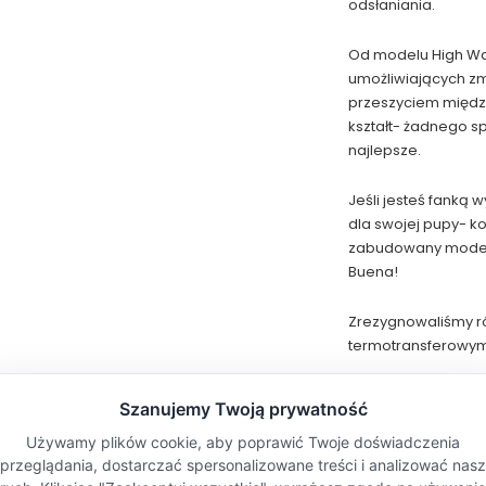
odsłaniania.
Od modelu High Wai
umożliwiających z
przeszyciem między
kształt- żadnego sp
najlepsze.
Jeśli jesteś fanką
dla swojej pupy- k
zabudowany model F
Buena!
Zrezygnowaliśmy ró
termotransferowym, 
Wszystko w trosce o
Majtki są ponadczas
match
możesz je z