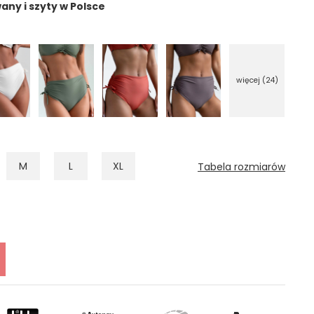
ny i szyty w Polsce
więcej (24)
M
L
XL
Tabela rozmiarów