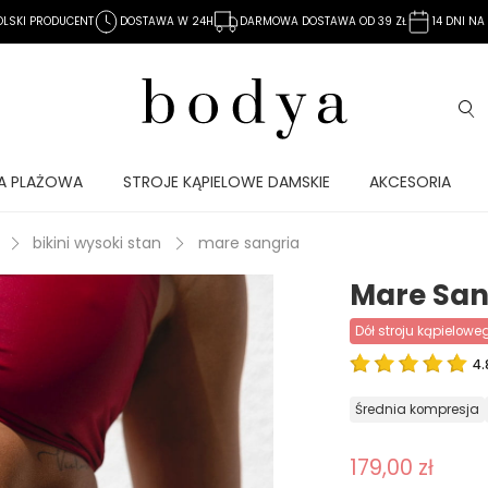
OLSKI PRODUCENT
DOSTAWA W 24H
DARMOWA DOSTAWA OD 39 ZŁ
14 DNI N
A PLAŻOWA
STROJE KĄPIELOWE DAMSKIE
AKCESORIA
bikini wysoki stan
mare sangria
Mare San
dół stroju kąpielowe
4.
średnia kompresja
179,00 zł