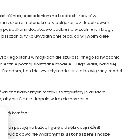
st różni się posiadaniem na biodrach troczków
marszczenie materiału co w połączeniu z dodatkowym
 pośladkami dodatkowo podkreśla wizualnie ich krągły
łaszczania, tylko uwydatnianie tego, co w Twoim ciele
 wysokiego stanu w majtkach ale szukasz innego rozwiązania
oniecznie poznaj siostrzane modele -
High Waist, bardziej
reedom, bardziej wycięty model Linki albo wiązany
model
wnież z klasycznych metek i zastąpiliśmy je drukiem
aby nic Cię nie drapało w trakcie noszenia.
 Twój komfort!
owe i pasują na każdą figurę a dzięki opcji
mix &
estawić z dowolnie wybranym
biustonoszem
z naszej