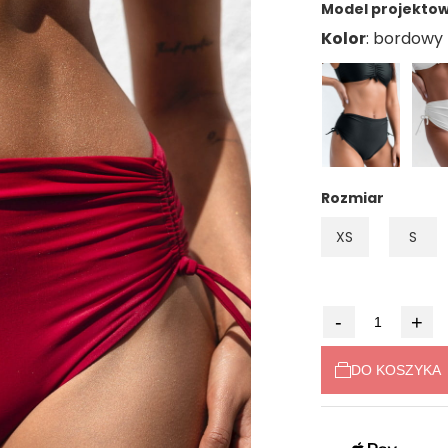
Model projektowa
Kolor
Rozmiar
XS
S
-
+
DO KOSZYKA