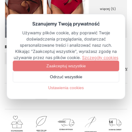
więcej (5)
Rozmiar
XS
S
M
L
XL
Tabela rozmiarów