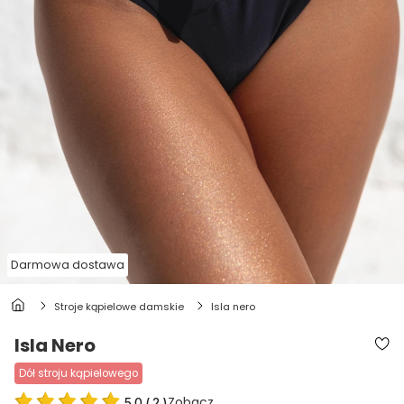
Darmowa dostawa
stroje kąpielowe damskie
isla nero
Isla Nero
dół stroju kąpielowego
Zobacz
5.0
(
2
)