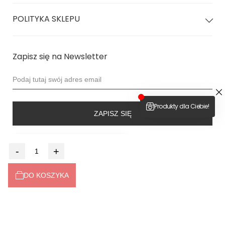
POLITYKA SKLEPU
Zapisz się na Newsletter
ZAPISZ SIĘ
4.9
-
+
Na podstawie
6525
opinii
z całego okresu
Dołącz do nas
DO KOSZYKA