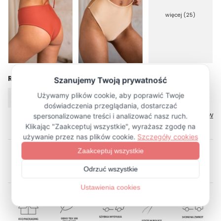
więcej (25)
Rozmiar
XS
S
M
L
XL
Tabela rozmiarów