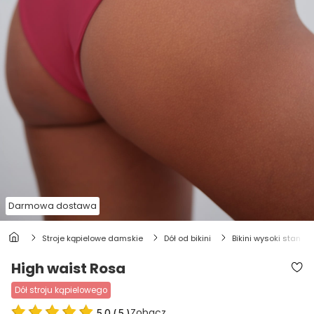
Darmowa dostawa
stroje kąpielowe damskie
dół od bikini
bikini wysoki stan
High waist Rosa
dół stroju kąpielowego
Zobacz
5.0
(
5
)