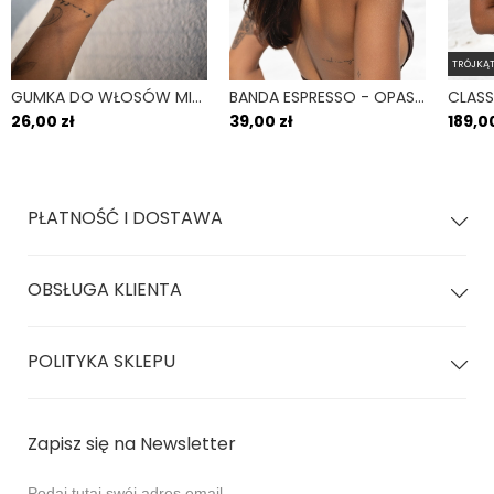
TRÓJKĄ
GUMKA DO WŁOSÓW MINI SCRUNCHIE BRĄZOWY ESPRESSO
BANDA ESPRESSO - OPASKA DO WŁOSÓW ELASTYCZNA BRĄZOWY
26,00 zł
39,00 zł
189,00
PŁATNOŚĆ I DOSTAWA
OBSŁUGA KLIENTA
POLITYKA SKLEPU
Zapisz się na Newsletter