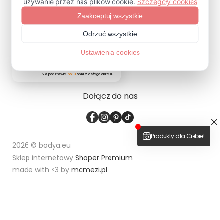
ZAPISZ SIĘ
4.9
Na podstawie
6519
opinii
z całego okresu
Dołącz do nas
2026 © bodya.eu
Sklep internetowy
Shoper Premium
made with <3 by
mamezi.pl