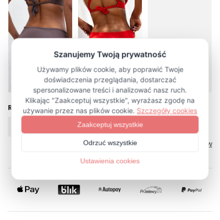
więcej (10)
Rozmiar
XS
S
M
L
XL
Tabela rozmiarów