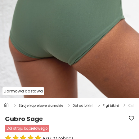
Darmowa dostawa
stroje kąpielowe damskie
dół od bikini
figi bikini
cubr
Cubro Sage
dół stroju kąpielowego
Zobacz
5.0
(
2
)