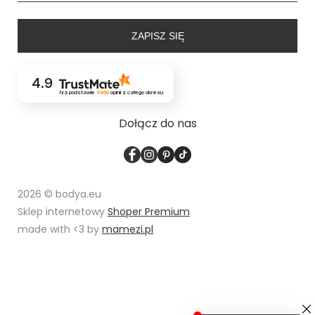
ZAPISZ SIĘ
4.9
Na podstawie
6499
opinii
z całego okresu
Dołącz do nas
2026 © bodya.eu
Sklep internetowy
Shoper Premium
made with <3 by
mamezi.pl