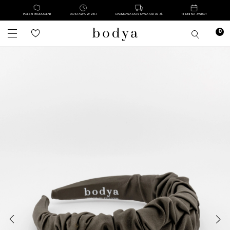
POLSKI PRODUCENT
DOSTAWA W 24H
DARMOWA DOSTAWA OD 39 ZŁ
14 DNI NA ZWROT