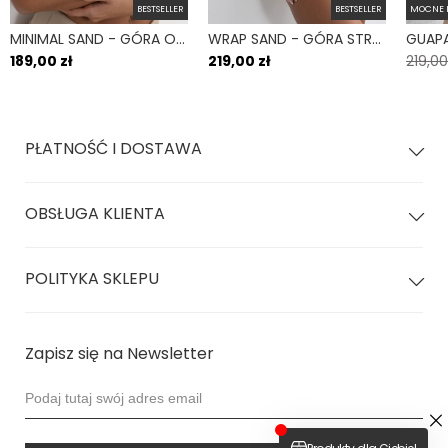
plażowy.
BESTSELLER
BESTSELLER
MOCNE 
MINIMAL SAND - GÓRA OD BIKINI NA MAŁY BIUST WIĄZANE PLECY BEŻOWY
WRAP SAND - GÓRA STROJU KĄPIELOWEGO NA DUŻY BIUST REGULOWANY OBWÓD BEŻOWY
Dostępny w printach naszych bikini, przez co możesz go
189,00 zł
219,00 zł
219,00
zestawiać z każdym modelem!
PŁATNOŚĆ I DOSTAWA
OBSŁUGA KLIENTA
POLITYKA SKLEPU
Zapisz się na Newsletter