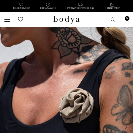
POLSKI PRODUCENT
DOSTAWA W 24H
DARMOWA DOSTAWA OD 39 ZŁ
14 DNI NA ZWROT