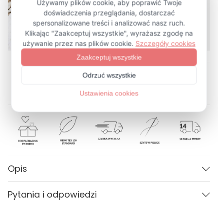
więcej (11)
Opis
Parametry
Pytania i odpowiedzi
Płeć
Kobieta