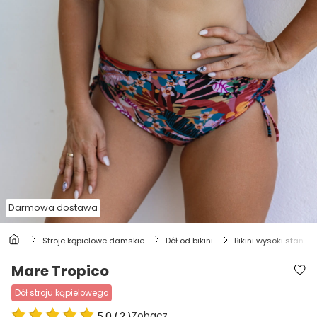
Darmowa dostawa
stroje kąpielowe damskie
dół od bikini
bikini wysoki stan
Mare Tropico
dół stroju kąpielowego
Zobacz
5.0
(
2
)