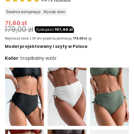
średnia kompresja
wysoki stan
71,60 zł
179,00 zł
Zyskujesz
107,40 zł
Najniższa cena z 30 dni przed tą promocją:
179,00 zł
Model projektowany i szyty w Polsce
Jeżeli produkt jest sprzedawany krócej
Kolor
niż 30 dni, wyświetlana jest najniższa
cena od momentu, kiedy produkt
pojawił się w sprzedaży.