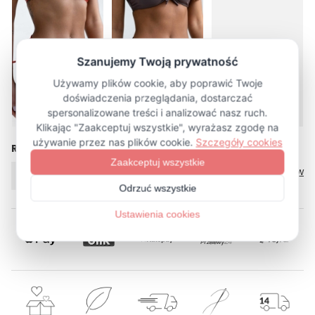
więcej (24)
Rozmiar
Tabela rozmiarów
XS