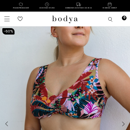
POLSKI PRODUCENT
DOSTAWA W 24H
DARMOWA DOSTAWA OD 39 ZŁ
14 DNI NA ZWROT
-60%