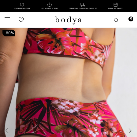
POLSKI PRODUCENT
DOSTAWA W 24H
DARMOWA DOSTAWA OD 39 ZŁ
14 DNI NA ZWROT
-60%