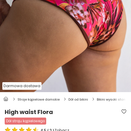
Darmowa dostawa
stroje kąpielowe damskie
dół od bikini
bikini wysoki stan
High waist Flora
dół stroju kąpielowego
Zobacz
4.5
(
2
)