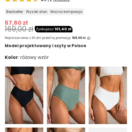
bestseller
wysoki stan
mocna kompresja
67,60 zł
169,00 zł
Zyskujesz
101,40 zł
Najniższa cena z 30 dni przed tą promocją:
169,00 zł
Model projektowany i szyty w Polsce
Jeżeli produkt jest sprzedawany krócej
Kolor
niż 30 dni, wyświetlana jest najniższa
cena od momentu, kiedy produkt
pojawił się w sprzedaży.