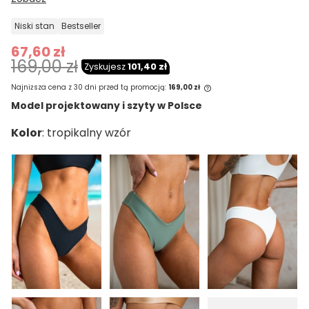
niski stan
bestseller
67,60 zł
169,00 zł
Zyskujesz
101,40 zł
Najniższa cena z 30 dni przed tą promocją:
169,00 zł
Model projektowany i szyty w Polsce
Jeżeli produkt jest sprzedawany krócej
Kolor
niż 30 dni, wyświetlana jest najniższa
cena od momentu, kiedy produkt
pojawił się w sprzedaży.