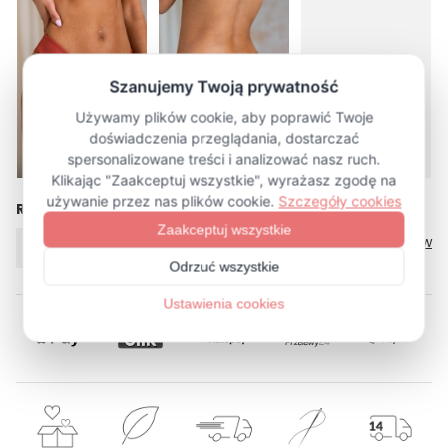
więcej (24)
Rozmiar
Tabela rozmiarów
XS
L