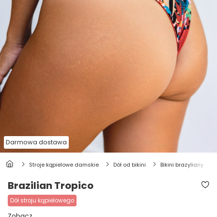
Darmowa dostawa
stroje kąpielowe damskie
dół od bikini
bikini brazyliany
Brazilian Tropico
dół stroju kąpielowego
Zobacz