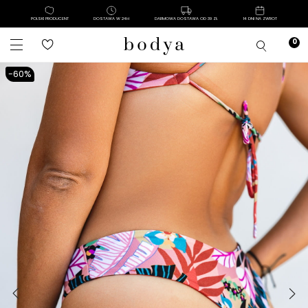
POLSKI PRODUCENT
DOSTAWA W 24H
DARMOWA DOSTAWA OD 39 ZŁ
14 DNI NA ZWROT
-60%