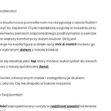
ożliwości!
 biustonosza pozwoliła nam na rezygnację z użycia fiszbin i
yć by zapewnić Ci jak największą wygodę w noszeniu przy
wnieniu piersiom odpowiedniego podtrzymania a szersze
e większy komfort przy dużym biuście. Strój jest
uje na każdą figurę a dzięki opcji
mix & match
możesz go
ie wybranym
dołem
z naszej kolekcji.
 się idealnie jako
top
, który możesz wykorzystać do swoich
adowo z naszą spódniczką
Sensi
.
wnież z klasycznych metek i zastąpiliśmy je drukiem
aby nic Cię nie drapało w trakcie noszenia.
 Twój komfort!
łości
zaprojektowany i uszyty w
rodzinnej szwalni
na terenie