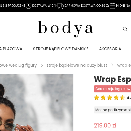
OLSKI PRODUCENT
DOSTAWA W 24H
DARMOWA DOSTAWA OD 39 ZŁ
14 DNI N
A PLAŻOWA
STROJE KĄPIELOWE DAMSKIE
AKCESORIA
lowe według figury
stroje kąpielowe na duży biust
wrap e
Wrap Esp
góra stroju kąpielo
4.
mocne podtrzymani
219,00 zł