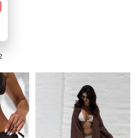
Kobieta
CARVICO
Pytania i odpowiedzi (0)
Gładki
XS/S, M/L, XL
standardowy (regular)
Ż
Zadaj pytanie
europejski (EU)
Kontrukcja dwuwarstwowa
Tak (UPF 50+)
:
Tak
Polska
Kopertowa
Nie
ki
Nie