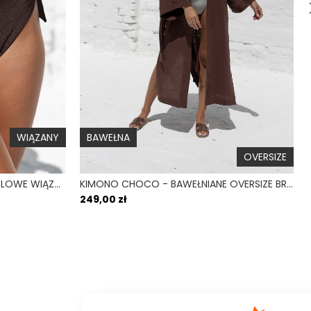
Szerokie
Mocne wsparcie
Z przodu
 i mały obwód pod biustem
Tak
Nie
WIĄZANY
BAWEŁNA
OVERSIZE
BUENA ESPRESSO - MAJTKI KĄPIELOWE WIĄZANE BRĄZOWY
KIMONO CHOCO - BAWEŁNIANE OVERSIZE BRĄZOWE
249,00 zł