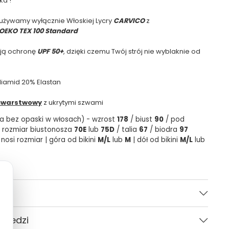
ka !
 używamy wyłącznie Włoskiej Lycry
CARVICO
z
OEKO TEX 100 Standard
ają ochronę
UPF 50+
, dzięki czemu Twój strój nie wyblaknie od
liamid 20% Elastan
warstwowy
z ukrytymi szwami
a bez opaski w włosach) - wzrost
178
/ biust
90
/ pod
 rozmiar biustonosza
70E
lub
75D
/ talia
67
/ biodra
97
nosi rozmiar | góra od bikini
M/L
lub
M
| dół od bikini
M/L
lub
Ciemny brąz
owiedzi