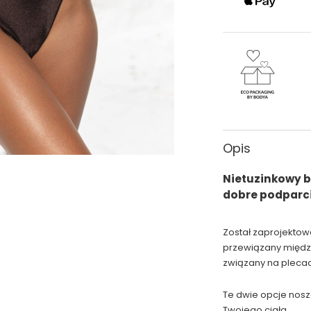
Opis
Nietuzinkowy b
dobre podparc
Został zaprojektow
przewiązany między 
związany na plecach
Te dwie opcje nosz
Twojego ciała.