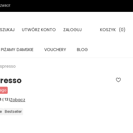
A ZWROT
SZUKAJ
UTWÓRZ KONTO
ZALOGUJ
KOSZYK
(0)
PIŻAMY DAMSKIE
VOUCHERY
BLOG
spresso
resso
wego
Zobacz
4
(
13
)
e
bestseller