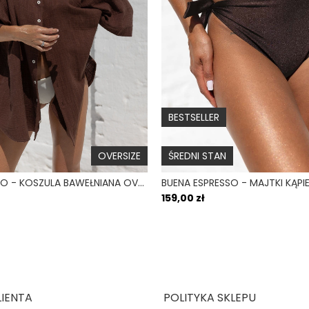
Typ ramiączek
Wsparcie biustu
Wiązanie
Góra na duży biust
BESTSELLER
Błysk
OVERSIZE
ŚREDNI STAN
CALMA CHOCO - KOSZULA BAWEŁNIANA OVERSIZE BRĄZOWA
159,00 zł
LIENTA
POLITYKA SKLEPU