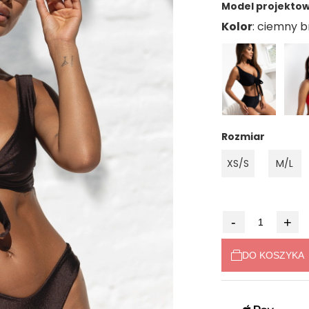
Model projektowa
Kolor
Rozmiar
XS/S
M/L
-
+
DO KOSZYKA