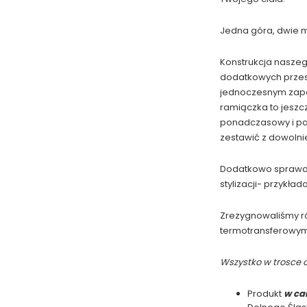
Jedna góra, dwie m
Konstrukcja naszego
dodatkowych przesz
jednoczesnym zape
ramiączka to jeszcz
ponadczasowy i pas
zestawić z dowoln
Dodatkowo sprawdzi
stylizacji- przykł
Zrezygnowaliśmy ró
termotransferowym, 
Wszystko w trosce o
Produkt
w ca