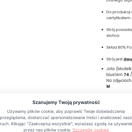
Dolnego Śląs
Do produkcji
certyfikatem
Strój posiad
słońca
Skład 80% Po
Strój jest
dwu
Jola (Modelk
biustem
74
/
Na zdjęciach 
M
Parametry
Kolor
Pytania i odp