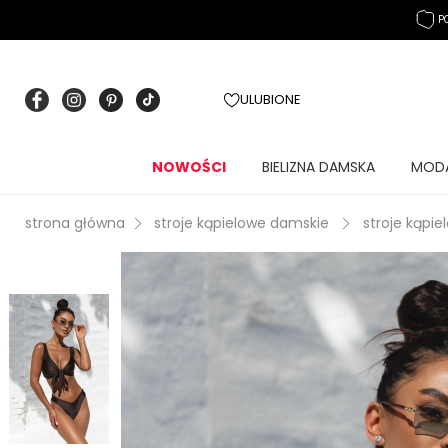
P
ULUBIONE
NOWOŚCI
BIELIZNA DAMSKA
MOD
strona główna
stroje kąpielowe damskie
stroje kąpie