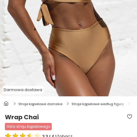
Darmowa dostawa
stroje kąpielowe damskie
stroje kąpielowe według figury
s
Wrap Chai
góra stroju kąpielowego
Zobacz
3.3
(
4
)