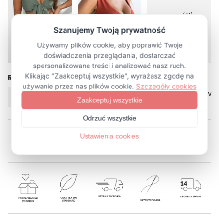
więcej (21)
Rozmiar
Tabela rozmiarów
XS/S
M/L
XL