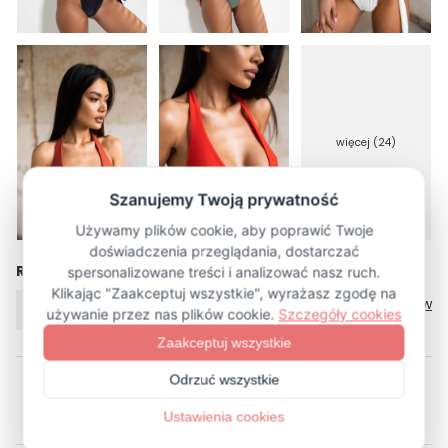
więcej (24)
Rozmiar
Tabela rozmiarów
XS/S
M/L