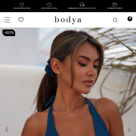
POLSKI PRODUCENT
DOSTAWA W 24H
DARMOWA DOSTAWA OD 39 ZŁ
14 DNI NA ZWROT
-60%