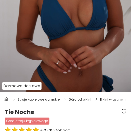
Darmowa dostawa
stroje kąpielowe damskie
góra od bikini
bikini wiązane na s
Tie Noche
góra stroju kąpielowego
Zobacz
5.0
(
11
)