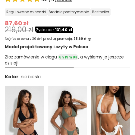
regulowane miseczki
średnie podtrzymanie
bestseller
87,60 zł
219,00 zł
Zyskujesz
131,40 zł
Najniższa cena z 30 dni przed tą promocją:
75,60 zł
Model projektowany i szyty w Polsce
Jeżeli produkt jest sprzedawany krócej
Złoż zamówienie w ciągu
, a wyślemy je jeszcze
6h 19m 8s
niż 30 dni, wyświetlana jest najniższa
dzisiaj!
cena od momentu, kiedy produkt
pojawił się w sprzedaży.
Kolor