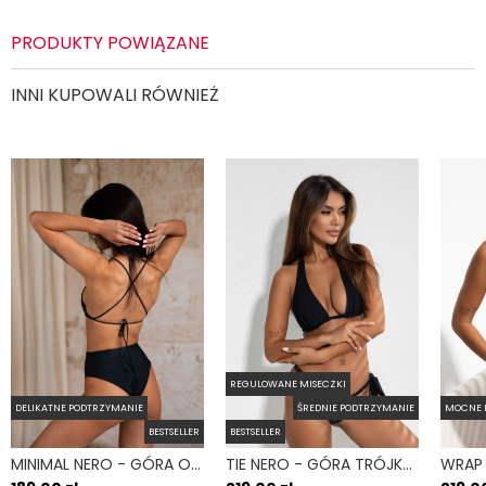
Wzór
Gładki
PRODUKTY POWIĄZANE
Rozmiary dostępne
ONE SIZE
INNI KUPOWALI RÓWNIEŻ
Ochrona UV
Tak
Zadaj pytanie
Odporność na chlor
Tak
Kraj produkcji
Polska
Błysk
Tak
Ozdobna kwiat do przewiązania na Twoim bikini, wykonany z
tego samego materiału co nasze stroje skieruje wzrok tak,
gdzie go przypniesz.
To delikatne akcesorium stanowi idealne wykończenie nie tylko
REGULOWANE MISECZKI
letniej stylizacji. Baw się modą i kreuj nowy look, nie tylko
DELIKATNE PODTRZYMANIE
ŚREDNIE PODTRZYMANIE
MOCNE 
plażowy.
BESTSELLER
BESTSELLER
MINIMAL NERO - GÓRA OD BIKINI NA MAŁY BIUST WIĄZANE PLECY CZARNY
TIE NERO - GÓRA TRÓJKĄTNA OD BIKINI WIĄZANA NA SZYI CZARNY
Dostępny w printach naszych bikini, przez co możesz go