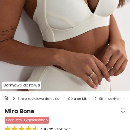
Darmowa dostawa
stroje kąpielowe damskie
góra od bikini
bikini usztywniane
Mira Bone
góra stroju kąpielowego
Zobacz
4.6
(
10
)