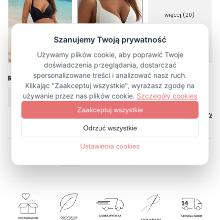
więcej (20)
Rozmiar
XS
S
M
L
XL
Tabela rozmiarów