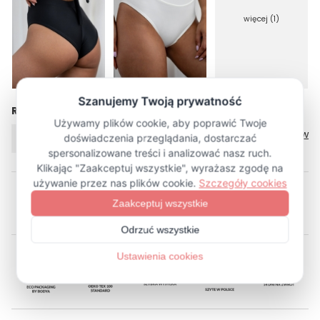
więcej (1)
Rozmiar
Tabela rozmiarów
XS
S