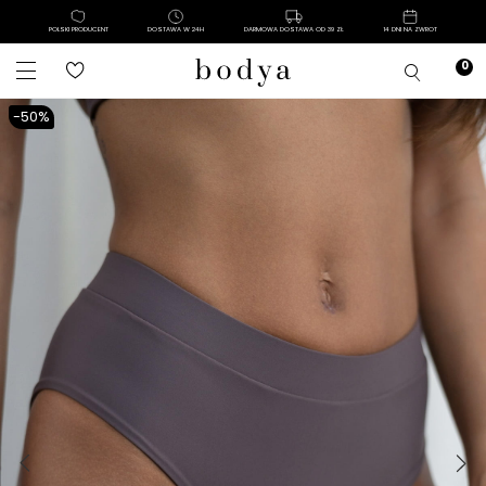
POLSKI PRODUCENT
DOSTAWA W 24H
DARMOWA DOSTAWA OD 39 ZŁ
14 DNI NA ZWROT
-50%