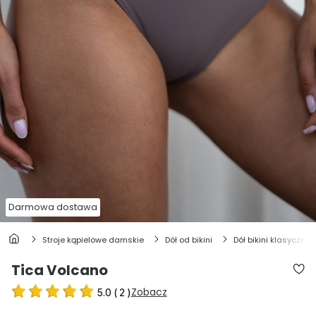
Darmowa dostawa
stroje kąpielowe damskie
dół od bikini
dół bikini klasyczny
Tica Volcano
Zobacz
5.0
(
2
)