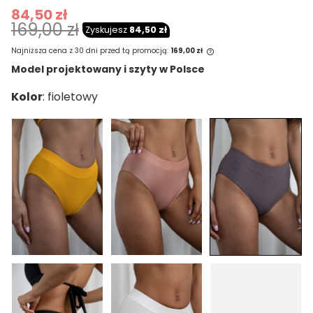
84,50 zł
169,00 zł
Zyskujesz
84,50 zł
Najniższa cena z 30 dni przed tą promocją:
169,00 zł
Model projektowany i szyty w Polsce
Jeżeli produkt jest sprzedawany krócej
Kolor
niż 30 dni, wyświetlana jest najniższa
cena od momentu, kiedy produkt
pojawił się w sprzedaży.