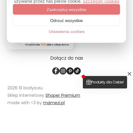
ZAPISZ SIĘ
4.9
Na podstawie
6490
opinii
z całego okresu
Dołącz do nas
2026 © bodya.eu
Sklep internetowy
Shoper Premium
made with <3 by
mamezi.pl