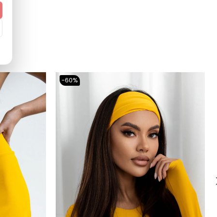
ONE SIZE
standardowy (regular)
Ż
Zadaj pytanie
europejski (EU)
Tak (UPF 50+)
-60%
:
Tak
Polska
Nie
Krótki rękaw