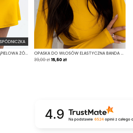
SPÓDNICZKA
RUMBA TUCAN -SPÓDNICZKA KĄPIELOWA ŻÓŁTY
OPASKA DO WŁOSÓW ELASTYCZNA BANDA ŻÓŁTY TUCAN
39,00 zł
15,60 zł
4.9
Na podstawie
6524
opinii
z całego 