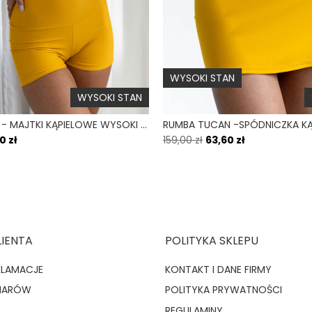
WYSOKI STAN
WYSOKI STAN
YOGA TUCAN - MAJTKI KĄPIELOWE WYSOKI STAN SZORTY ŻÓŁTY
0 zł
159,00 zł
63,60 zł
LIENTA
POLITYKA SKLEPU
KLAMACJE
KONTAKT I DANE FIRMY
MIARÓW
POLITYKA PRYWATNOŚCI
REGULAMINY