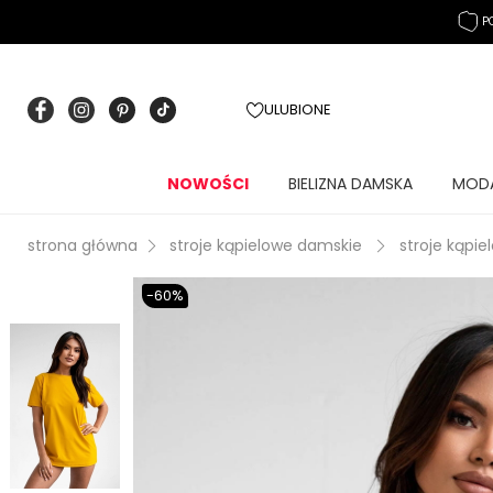
P
ULUBIONE
NOWOŚCI
BIELIZNA DAMSKA
MOD
strona główna
stroje kąpielowe damskie
stroje kąpie
-60%