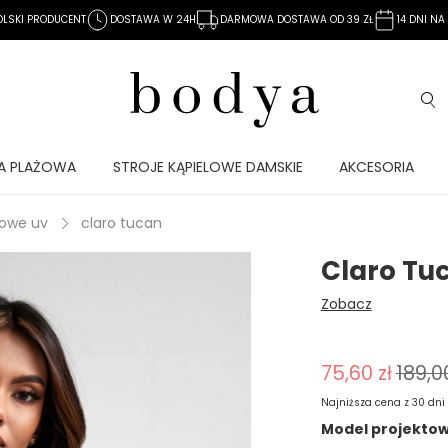
OLSKI PRODUCENT
DOSTAWA W 24H
DARMOWA DOSTAWA OD 39 ZŁ
14 DNI N
A PLAŻOWA
STROJE KĄPIELOWE DAMSKIE
AKCESORIA
lowe uv
claro tucan
Claro Tu
Zobacz
75,60 zł
189,00
Najniższa cena z 30 dni
Model projektowa
Jeżeli produkt j