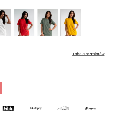
etlana jest najniższa
u, kiedy produkt
rzedaży.
Tabela rozmiarów