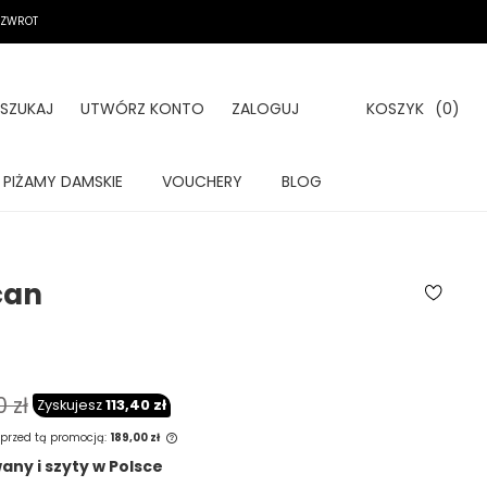
A ZWROT
SZUKAJ
UTWÓRZ KONTO
ZALOGUJ
KOSZYK
(0)
PIŻAMY DAMSKIE
VOUCHERY
BLOG
can
 zł
Zyskujesz
113,40 zł
 przed tą promocją:
189,00 zł
ny i szyty w Polsce
est sprzedawany krócej