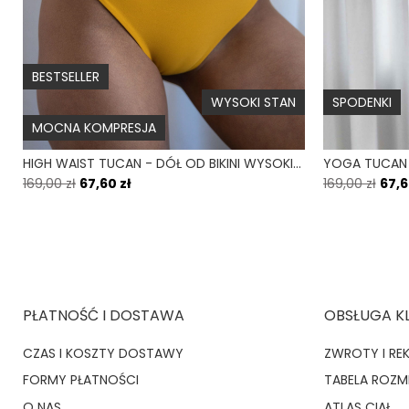
BESTSELLER
WYSOKI STAN
SPODENKI
MOCNA KOMPRESJA
HIGH WAIST TUCAN - DÓŁ OD BIKINI WYSOKI STAN FIGI ŻÓŁTY
169,00 zł
67,60 zł
169,00 zł
67,6
PŁATNOŚĆ I DOSTAWA
OBSŁUGA K
CZAS I KOSZTY DOSTAWY
ZWROTY I RE
FORMY PŁATNOŚCI
TABELA ROZ
O NAS
ATLAS CIAŁ