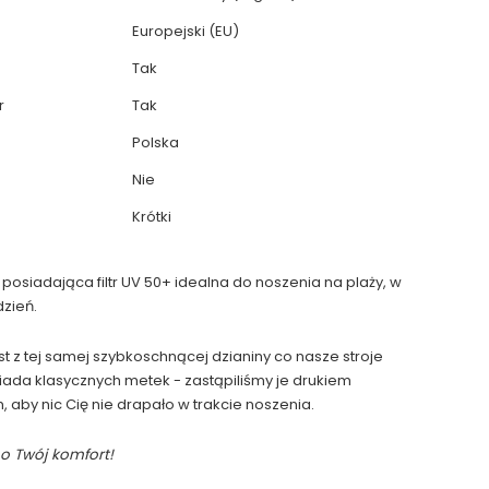
Europejski (EU)
Tak
r
Tak
Polska
Nie
Krótki
osiadająca filtr UV 50+ idealna do noszenia na plaży, w
dzień.
st z tej samej szybkoschnącej dzianiny co nasze stroje
iada klasycznych metek - zastąpiliśmy je drukiem
aby nic Cię nie drapało w trakcie noszenia.
o Twój komfort!