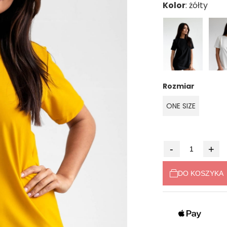
Kolor
niż 30 dni, wyświ
cena od moment
pojawił się w sp
Rozmiar
ONE SIZE
-
+
DO KOSZYKA