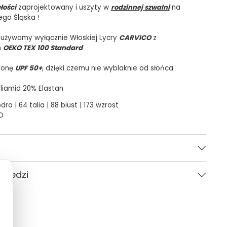
łości
zaprojektowany i uszyty w
rodzinnej szwalni
na
ego Śląska !
 używamy wyłącznie Włoskiej Lycry
CARVICO
z
m
OEKO TEX 100 Standard
ronę
UPF 50+
, dzięki czemu nie wyblaknie od słońca
liamid 20% Elastan
dra | 64 talia | 88 biust | 173 wzrost
D
Żółty
owiedzi
Kobieta
CARVICO
Pytania i odpowiedzi (0)
Gładki