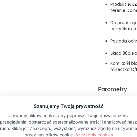
Produkt
w ca
terenie Doln
Do produkcji
certyfikate
Posiada och
Skład 80% Po
Kamila: 91 bio
miseczka C/
Parametry
Kolor
Pytania i odp
PŁEĆ
Materiał
Wzór