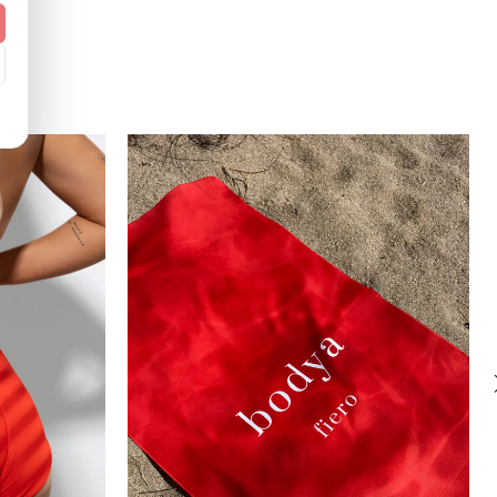
ONE SIZE
standardowy (regular)
Ż
Zadaj pytanie
europejski (EU)
Tak (UPF 50+)
:
Tak
Polska
Nie
Krótki rękaw