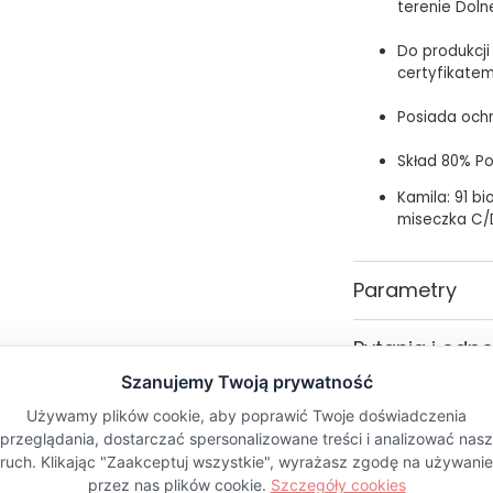
terenie Doln
Do produkcji
certyfikate
Posiada och
Skład 80% Po
Kamila: 91 bio
miseczka C/
Parametry
Kolor
Pytania i odp
PŁEĆ
Materiał
Wzór