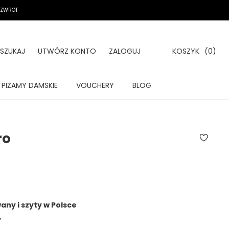
A ZWROT
SZUKAJ
UTWÓRZ KONTO
ZALOGUJ
KOSZYK
(0)
PIŻAMY DAMSKIE
VOUCHERY
BLOG
ro
ny i szyty w Polsce