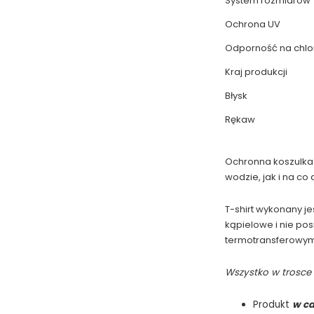
System rozmiarów
Ochrona UV
Odporność na chlo
Kraj produkcji
Błysk
Rękaw
Ochronna koszulka p
wodzie, jak i na co 
T-shirt wykonany je
kąpielowe i nie pos
termotransferowym, 
Wszystko w trosce 
Produkt
w ca