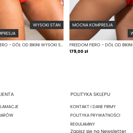
WYSOKI STAN
MOCNA KOMPRESJA
PRESJA
W
HIGH WAIST FIERO - DÓŁ OD BIKINI WYSOKI STAN FIGI CZERWONY
179,00 zł
LIENTA
POLITYKA SKLEPU
KLAMACJE
KONTAKT I DANE FIRMY
MIARÓW
POLITYKA PRYWATNOŚCI
REGULAMINY
Zapisz się na Newsletter