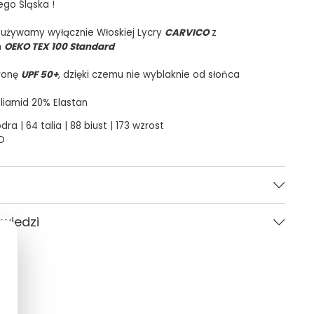
ego Śląska !
 używamy wyłącznie Włoskiej Lycry
CARVICO
z
m
OEKO TEX 100 Standard
ronę
UPF 50+
, dzięki czemu nie wyblaknie od słońca
liamid 20% Elastan
dra | 64 talia | 88 biust | 173 wzrost
D
Czerwony
owiedzi
Kobieta
CARVICO
Pytania i odpowiedzi (0)
Gładki