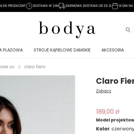
OLSKI PRODUCENT
DOSTAWA W 24H
DARMOWA DOSTAWA OD 39 ZŁ
14 DNI N
A PLAŻOWA
STROJE KĄPIELOWE DAMSKIE
AKCESORIA
lowe uv
claro fiero
Claro Fie
Zobacz
189,00 zł
Model projektowa
Kolor