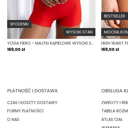
BESTSELLER
SPODENKI
WYSOKI STAN
MOCNA KOM
YOGA FIERO - MAJTKI KĄPIELOWE WYSOKI STAN SZORTY CZERWONY
169,00 zł
169,00 zł
PŁATNOŚĆ I DOSTAWA
OBSŁUGA K
CZAS I KOSZTY DOSTAWY
ZWROTY I RE
FORMY PŁATNOŚCI
TABELA ROZ
O NAS
ATLAS CIAŁ
WYMIANA