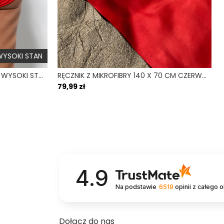
YSOKI STAN
FREEDOM FIERO - DÓŁ OD BIKINI WYSOKI STAN ZABUDOWANY CZERWONY
RĘCZNIK Z MIKROFIBRY 140 X 70 CM CZERWONY FIERO
79,99 zł
4.9
Na podstawie
6519
opinii
z całego 
Dołącz do nas