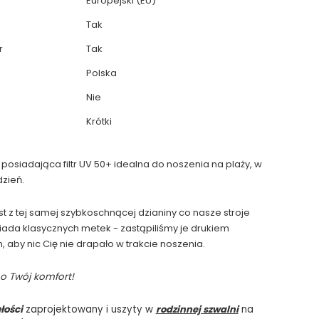
Europejski (EU)
Tak
r
Tak
Polska
Nie
Krótki
osiadająca filtr UV 50+ idealna do noszenia na plaży, w
dzień.
st z tej samej szybkoschnącej dzianiny co nasze stroje
iada klasycznych metek - zastąpiliśmy je drukiem
aby nic Cię nie drapało w trakcie noszenia.
o Twój komfort!
łości
zaprojektowany i uszyty w
rodzinnej szwalni
na