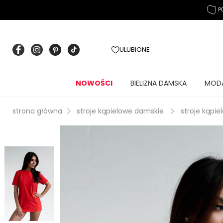
P
ULUBIONE
NOWOŚCI
BIELIZNA DAMSKA
MOD
strona główna
stroje kąpielowe damskie
stroje kąpie