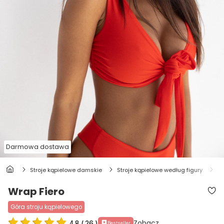
Darmowa dostawa
stroje kąpielowe damskie
stroje kąpielowe według figury
s
Wrap Fiero
góra stroju kąpielowego
Zobacz
4.8
(
26
)
Bestseller