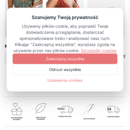
więcej (21)
Rozmiar
Tabela rozmiarów
XS/S
M/L
XL