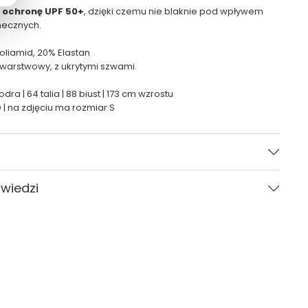
a
ochronę UPF 50+
, dzięki czemu nie blaknie pod wpływem
necznych.
liamid, 20% Elastan
uwarstwowy, z ukrytymi szwami.
odra | 64 talia | 88 biust | 173 cm wzrostu
| na zdjęciu ma rozmiar S
Zielony
owiedzi
Kobieta
CARVICO
Pytania i odpowiedzi (0)
Gładki
XS, S, M, L, XL
standardowy (regular)