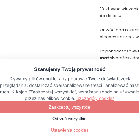
Efektowne wiązanie
do dekoltu.
Obwód pod biustem
plecach na rzecz w
To ponadczasowy mod
match
możesz dowo
dla siebie.
Zrezygnowaliśmy z
by nic nie drażniło
Wszystko w trosce 
Produkt w cał
Śląsku
.
Do jego prod
certyfikatem