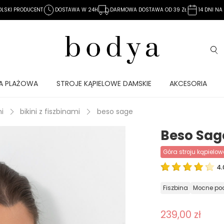
OLSKI PRODUCENT
DOSTAWA W 24H
DARMOWA DOSTAWA OD 39 ZŁ
14 DNI N
A PLAŻOWA
STROJE KĄPIELOWE DAMSKIE
AKCESORIA
ni
bikini z fiszbinami
beso sage
Beso Sag
góra stroju kąpielo
4.
fiszbina
mocne p
239,00 zł