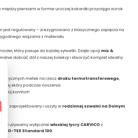
 między piersiami w formie uroczej kokardki przyciąga wzrok
 jest regulowany – zrezygnowano z klasycznego zapięcia na
ygodnego wiązania z materiału.
el, który pasuje do każdej sylwetki. Dzięki opcji
mix &
lnie dobrać dół z naszej kolekcji i stworzyć komplet idealny
 klasycznych metek na rzecz
druku termotransferowego
,
 Twojej skóry podczas noszenia.
o Twój komfort!
ości zaprojektowany i uszyty w
rodzinnej szwalni na Dolnym
ukcji używamy wyłącznie
włoskiej lycry CARVICO
z
OEKO-TEX Standard 100
.