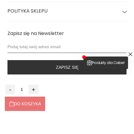
Strój posiadają ochronę
UPF 50+
, dzięki czemu Twój strój
nie wyblaknie od słońca
POLITYKA SKLEPU
Skład 80% Poliamid 20% Elastan
Zapisz się na Newsletter
Strój jest
dwuwarstwowy
z ukrytymi szwami
Kamila: 91 biodra | 64 talia | 88 biust | 173 wzrost
miseczka C/D | nosi rozmiar S
ZAPISZ SIĘ
4.9
-
+
Na podstawie
6526
opinii
z całego okresu
Dołącz do nas
DO KOSZYKA