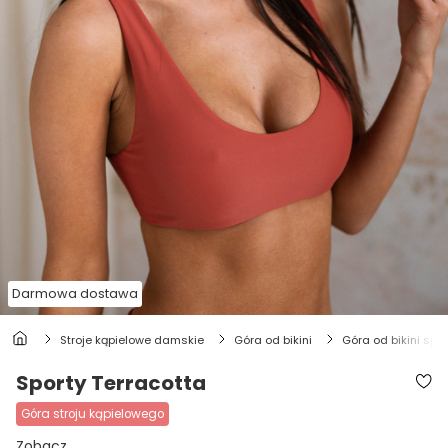
Darmowa dostawa
stroje kąpielowe damskie
góra od bikini
góra od bikini sp
Sporty Terracotta
góra stroju kąpielowego
Zobacz