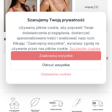
więcej (2)
Rozmiar
XS
S
M
L
XL
Tabela rozmiarów