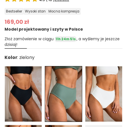
bestseller
wysoki stan
mocna kompresja
169,00 zł
Model projektowany i szyty w Polsce
Złoż zamówienie w ciągu
, a wyślemy je jeszcze
11h 24m 50s
dzisiaj!
Kolor