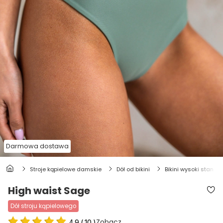
Darmowa dostawa
stroje kąpielowe damskie
dół od bikini
bikini wysoki stan
High waist Sage
dół stroju kąpielowego
Zobacz
4.9
(
10
)