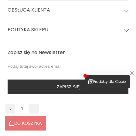
Stroje posiadają ochronę
UPF 50+
, dzięki czemu Twój strój
nie wyblaknie od słońca
OBSŁUGA KLIENTA
Skład 80% Poliamid 20% Elastan
POLITYKA SKLEPU
Strój jest
dwuwarstwowy
z ukrytymi szwami
Kamila: 91 biodra | 64 talia | 88 biust | 173 wzrost
nosi rozmiar XS
Zapisz się na Newsletter
Weronika 82 biodra | 58 talia | 78 biust | 157 wzrost
miseczka A
#petite
ZAPISZ SIĘ
4.9
-
+
Na podstawie
6514
opinii
z całego okresu
DO KOSZYKA
Dołącz do nas