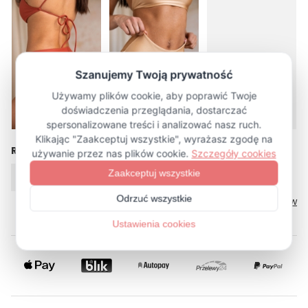
więcej (25)
Rozmiar
XS
S
M
L
XL
Tabela rozmiarów