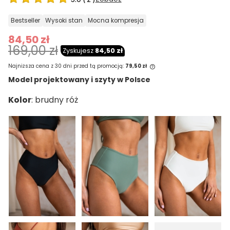
bestseller
wysoki stan
mocna kompresja
84,50 zł
169,00 zł
Zyskujesz
84,50 zł
Najniższa cena z 30 dni przed tą promocją:
79,50 zł
Model projektowany i szyty w Polsce
Jeżeli produkt jest sprzedawany krócej
Kolor
niż 30 dni, wyświetlana jest najniższa
cena od momentu, kiedy produkt
pojawił się w sprzedaży.