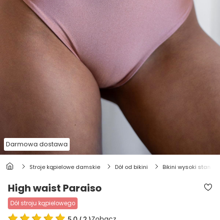
Darmowa dostawa
stroje kąpielowe damskie
dół od bikini
bikini wysoki stan
High waist Paraiso
dół stroju kąpielowego
Zobacz
5.0
(
2
)