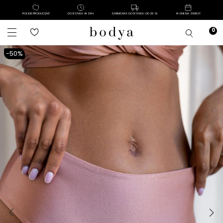
POLSKI PRODUCENT
DOSTAWA W 24H
DARMOWA DOSTAWA OD 39 ZŁ
14 DNI NA ZWROT
-50%