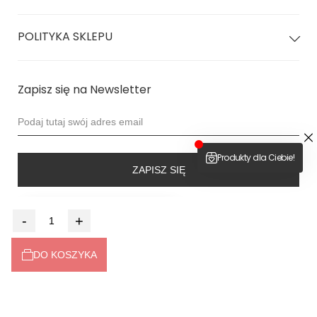
Skład 80% Poliamid 20% Elastan
POLITYKA SKLEPU
Strój jest
dwuwarstwowy
z ukrytymi szwami
Kamila: 91 biodra | 64 talia | 88 biust | 173 wzrost
nosi rozmiar XS
Zapisz się na Newsletter
Weronika 82 biodra | 58 talia | 78 biust | 157 wzrost
miseczka A
#petite
ZAPISZ SIĘ
4.9
-
+
Na podstawie
6525
opinii
z całego okresu
DO KOSZYKA
Dołącz do nas