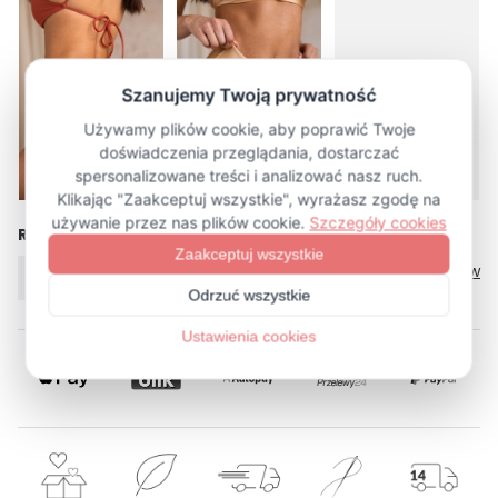
więcej (25)
Rozmiar
Tabela rozmiarów
XS
S