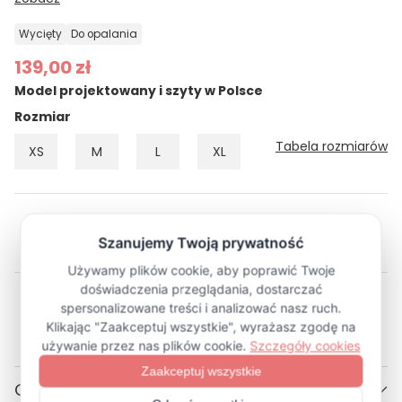
wycięty
do opalania
139,00 zł
Model projektowany i szyty w Polsce
Rozmiar
Tabela rozmiarów
XS
M
L
XL
Opis