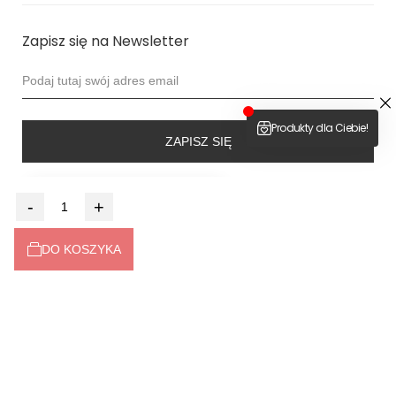
Zapisz się na Newsletter
ZAPISZ SIĘ
4.9
-
+
Na podstawie
6524
opinii
z całego okresu
Dołącz do nas
DO KOSZYKA
2026 © bodya.eu
Sklep internetowy
Shoper Premium
made with <3 by
mamezi.pl