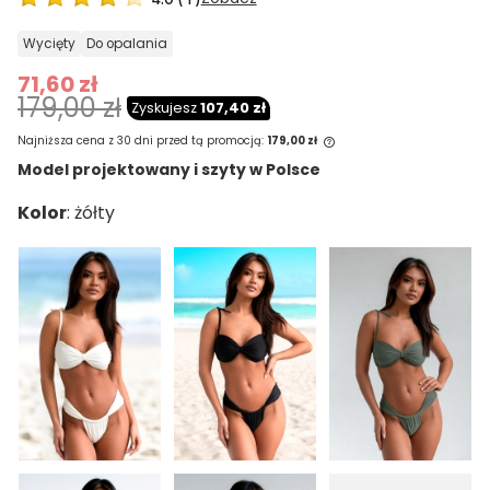
wycięty
do opalania
71,60 zł
179,00 zł
Zyskujesz
107,40 zł
Najniższa cena z 30 dni przed tą promocją:
179,00 zł
Model projektowany i szyty w Polsce
Jeżeli produkt jest sprzedawany krócej
Kolor
niż 30 dni, wyświetlana jest najniższa
cena od momentu, kiedy produkt
pojawił się w sprzedaży.