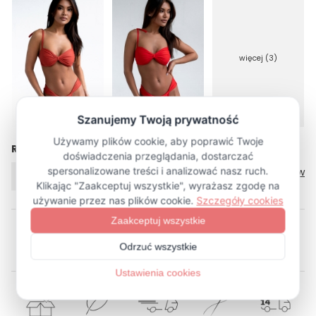
więcej (3)
Rozmiar
Tabela rozmiarów
XS
XL