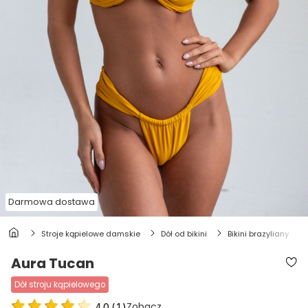
Darmowa dostawa
stroje kąpielowe damskie
dół od bikini
bikini brazyliany
Aura Tucan
dół stroju kąpielowego
Zobacz
4.0
(
1
)