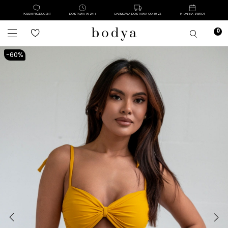
POLSKI PRODUCENT
DOSTAWA W 24H
DARMOWA DOSTAWA OD 39 ZŁ
14 DNI NA ZWROT
-60%