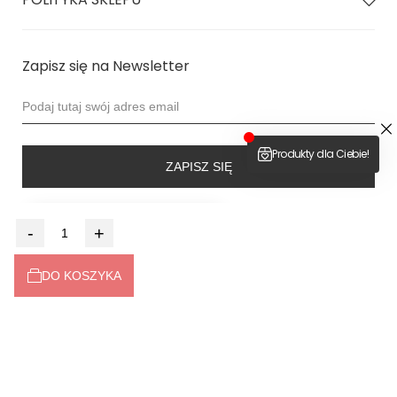
Zapisz się na Newsletter
ZAPISZ SIĘ
4.9
-
+
Na podstawie
6516
opinii
z całego okresu
Dołącz do nas
DO KOSZYKA
2026 © bodya.eu
Sklep internetowy
Shoper Premium