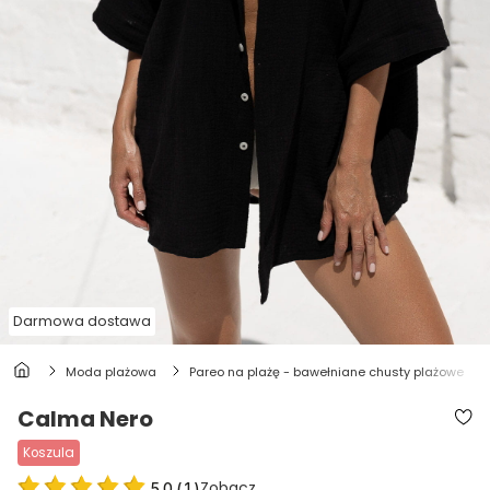
Darmowa dostawa
moda plażowa
pareo na plażę - bawełniane chusty plażowe
Calma Nero
koszula
Zobacz
5.0
(
1
)