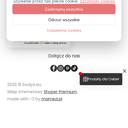
ZAPISZ SIĘ
4.9
Na podstawie
6526
opinii
z całego okresu
Dołącz do nas
2026 © bodya.eu
Sklep internetowy
Shoper Premium
made with <3 by
mamezi.pl